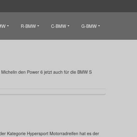
MW
R-BMW
C-BMW
G-BMW
a Michelin den Power 6 jetzt auch für die BMW S
er Kategorie Hypersport Motorradreifen hat es der