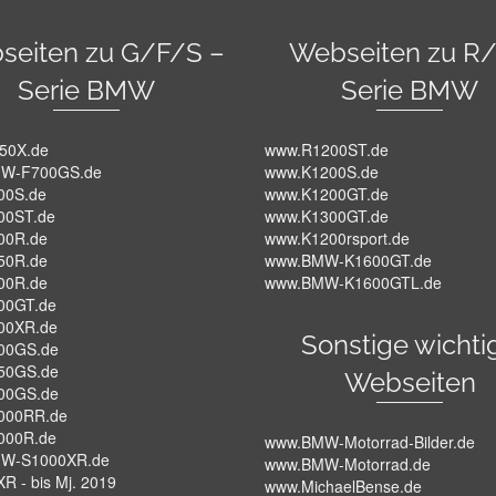
seiten zu G/F/S –
Webseiten zu R/
Serie BMW
Serie BMW
50X.de
www.R1200ST.de
W-F700GS.de
www.K1200S.de
00S.de
www.K1200GT.de
00ST.de
www.K1300GT.de
00R.de
www.K1200rsport.de
50R.de
www.BMW-K1600GT.de
00R.de
www.BMW-K1600GTL.de
00GT.de
00XR.de
Sonstige wichti
00GS.de
50GS.de
Webseiten
00GS.de
000RR.de
000R.de
www.BMW-Motorrad-Bilder.de
W-S1000XR.de
www.BMW-Motorrad.de
R - bis Mj. 2019
www.MichaelBense.de