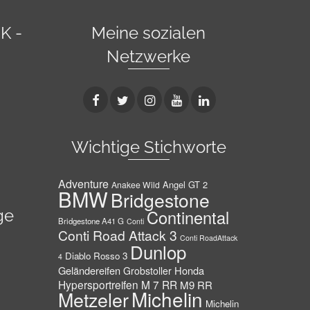
K -
Meine sozialen
Netzwerke
Wichtige Stichworte
Adventure
Angel GT 2
Anakee Wild
BMW
Bridgestone
ge
Continental
Bridgestone A41 G
Conti
Conti Road Attack 3
Conti RoadAttack
Dunlop
Diablo Rosso 3
4
Geländereifen
Honda
Grobstoller
Hypersportreifen
M 7 RR
M9 RR
Michelin
Metzeler
Michelin