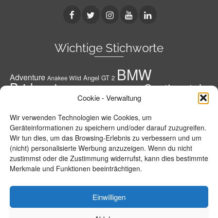
Wichtige Stichworte
BMW
Adventure
Angel GT 2
Anakee Wild
Bridgestone
Continental
Bridgestone A41 G
Conti
Cookie - Verwaltung
Conti Road Attack 3
Diablo Rosso 3
Conti RoadAttack 4
Dunlop
Geländereifen
Honda
Grobstoller
Wir verwenden Technologien wie Cookies, um
Metzeler
Hypersportreifen
M 7 RR
M9 RR
Geräteinformationen zu speichern und/oder darauf zuzugreifen.
Michelin
Motorrad
Wir tun dies, um das Browsing-Erlebnis zu verbessern und um
MPR 4 GT
Michelin Road 5
Pirelli
(nicht) personalisierte Werbung anzuzeigen. Wenn du nicht
Power RS
Power 5
Power Cup 2
R 1250
R 1250 GS
Reifen
zustimmst oder die Zustimmung widerrufst, kann dies bestimmte
Roadsmart 3
GS Adventure
Road 5 Trail
Merkmale und Funktionen beeinträchtigen.
Roadtec 01
S 1000 R
S 1000 XR
Roadtec 01 SE
S 21
Sportreifen
T30
sportsmart²-max
Scorpion Trail 2
Sportsmart TT
Tourenreifen
Einwilligen
T31
Tourensportreifen
Evo