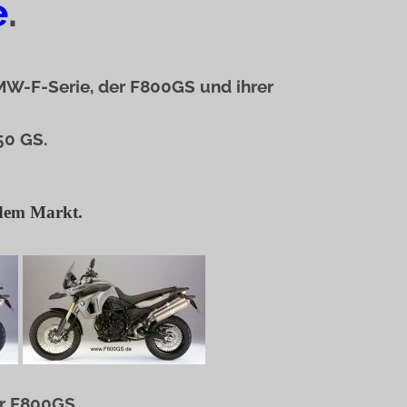
e
.
BMW-F-Serie, der F800GS und ihrer
50 GS.
 dem Markt.
ur F800GS.