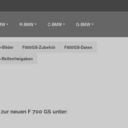
MW
R-BMW
C-BMW
G-BMW
-Bilder
F800GS-Zubehör
F800GS-Daten
-Reifenfreigaben
 zur neuen F 700 GS unter: