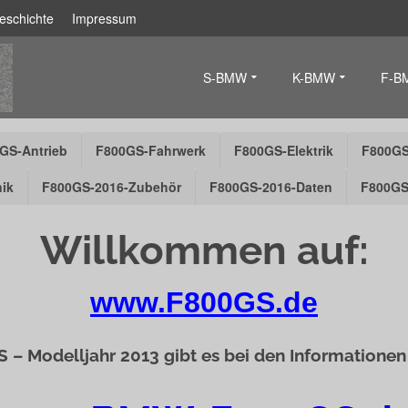
eschichte
Impressum
S-BMW
K-BMW
F-B
GS-Antrieb
F800GS-Fahrwerk
F800GS-Elektrik
F800GS
ik
F800GS-2016-Zubehör
F800GS-2016-Daten
F800GS
Willkommen auf:
www.F800GS.de
GS – Modelljahr 2013 gibt es bei den Informationen