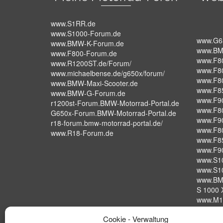
www.S1RR.de
www.S1000-Forum.de
www.G6
www.BMW-K-Forum.de
www.BM
www.F800-Forum.de
www.F8
www.R1200ST.de/Forum/
www.F8
www.michaelbense.de/g650x/forum/
www.F8
www.BMW-Maxi-Scooter.de
www.F8
www.BMW-G-Forum.de
www.F9
r1200st-Forum.BMW-Motorrad-Portal.de
www.F8
G650x-Forum.BMW-Motorrad-Portal.de
www.F9
r18-forum.bmw-motorrad-portal.de/
www.F8
www.R18-Forum.de
www.F8
www.F9
www.S1
www.S1
www.BM
S 1000 X
www.M1
S 1000 
Cookie - Verwaltung
www.BM