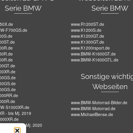
Serie BMW
Serie BMW
50X.de
www.R1200ST.de
W-F700GS.de
www.K1200S.de
00S.de
www.K1200GT.de
00ST.de
www.K1300GT.de
00R.de
www.K1200rsport.de
50R.de
www.BMW-K1600GT.de
00R.de
www.BMW-K1600GTL.de
00GT.de
00XR.de
Sonstige wichti
00GS.de
50GS.de
Webseiten
00GS.de
000RR.de
000R.de
www.BMW-Motorrad-Bilder.de
W-S1000XR.de
www.BMW-Motorrad.de
R - bis Mj. 2019
www.MichaelBense.de
000XR.de
XR - K69 - Ab Mj. 2020
W-HP4.de