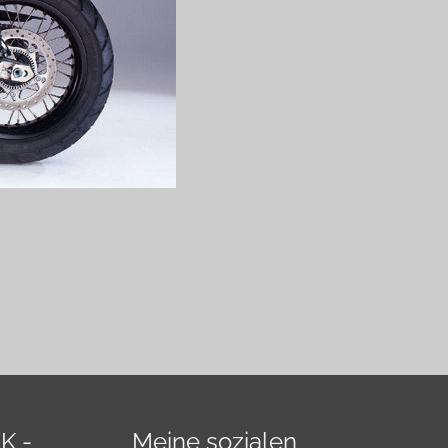
K -
Meine sozialen