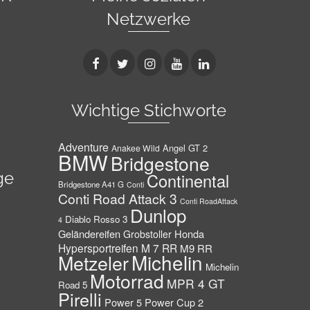
Netzwerke
Wichtige Stichworte
Adventure
Angel GT 2
Anakee Wild
BMW
Bridgestone
ge
Continental
Bridgestone A41 G
Conti
Conti Road Attack 3
Conti RoadAttack
Dunlop
Diablo Rosso 3
4
Geländereifen
Honda
Grobstoller
Hypersportreifen
M 7 RR
M9 RR
Michelin
Metzeler
Michelin
Motorrad
MPR 4 GT
Road 5
Pirelli
Power 5
Power Cup 2