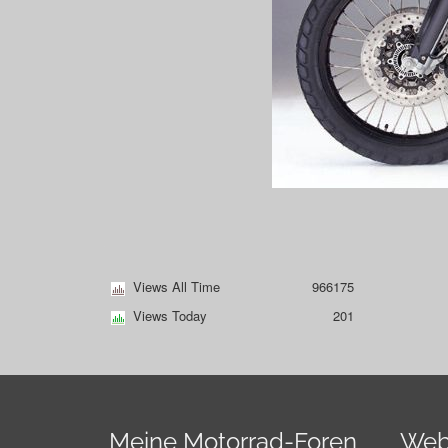
Views All Time
966175
Views Today
201
Meine Motorrad-Foren
Web