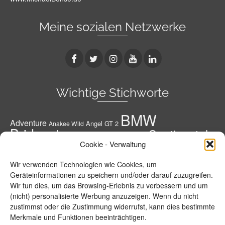
Meine sozialen Netzwerke
Wichtige Stichworte
BMW
Adventure
Angel GT 2
Anakee Wild
Bridgestone
Continental
Bridgestone A41 G
Conti
Cookie - Verwaltung
Conti Road Attack 3
Diablo Rosso 3
Conti RoadAttack 4
Dunlop
Geländereifen
Honda
Grobstoller
Wir verwenden Technologien wie Cookies, um
Metzeler
Hypersportreifen
M 7 RR
M9 RR
Geräteinformationen zu speichern und/oder darauf zuzugreifen.
Michelin
Motorrad
Wir tun dies, um das Browsing-Erlebnis zu verbessern und um
MPR 4 GT
Michelin Road 5
Pirelli
(nicht) personalisierte Werbung anzuzeigen. Wenn du nicht
Power RS
Power 5
Power Cup 2
R 1250
R 1250 GS
Reifen
zustimmst oder die Zustimmung widerrufst, kann dies bestimmte
Roadsmart 3
GS Adventure
Road 5 Trail
Merkmale und Funktionen beeinträchtigen.
Roadtec 01
S 1000 R
S 1000 XR