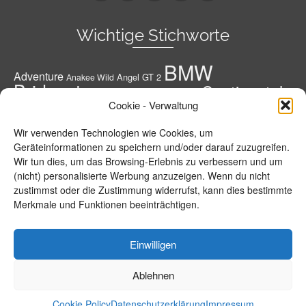
Wichtige Stichworte
BMW
Adventure
Angel GT 2
Anakee Wild
Bridgestone
Continental
Bridgestone A41 G
Conti
Cookie - Verwaltung
Conti Road Attack 3
Diablo Rosso 3
Conti RoadAttack 4
Dunlop
Geländereifen
Honda
Grobstoller
Wir verwenden Technologien wie Cookies, um
Metzeler
Hypersportreifen
M 7 RR
M9 RR
Geräteinformationen zu speichern und/oder darauf zuzugreifen.
Michelin
Motorrad
Wir tun dies, um das Browsing-Erlebnis zu verbessern und um
MPR 4 GT
Michelin Road 5
Pirelli
(nicht) personalisierte Werbung anzuzeigen. Wenn du nicht
Power RS
Power 5
Power Cup 2
R 1250
R 1250 GS
Reifen
zustimmst oder die Zustimmung widerrufst, kann dies bestimmte
Roadsmart 3
GS Adventure
Road 5 Trail
Merkmale und Funktionen beeinträchtigen.
Roadtec 01
S 1000 R
S 1000 XR
Roadtec 01 SE
S 21
Sportreifen
T30
sportsmart²-max
Scorpion Trail 2
Sportsmart TT
Tourenreifen
Einwilligen
T31
Tourensportreifen
Evo
Ablehnen
Info – Geschichte
Datenschutzerklärung
Impressum
Cookie Policy (EU)
© 2026 BMW-MOTORRAD-PORTAL.de by Michael Bense
Cookie Policy
Datenschutzerklärung
Impressum