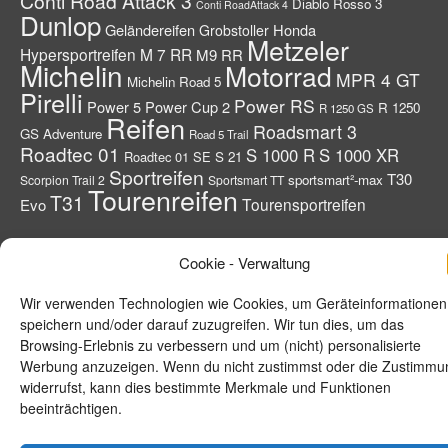
Conti Road Attack 3
Diablo Rosso 3
Conti RoadAttack 4
Dunlop
Geländereifen
Honda
Grobstoller
Metzeler
Hypersportreifen
M 7 RR
M9 RR
Michelin
Motorrad
MPR 4 GT
Michelin Road 5
Pirelli
Power RS
Power 5
Power Cup 2
R 1250
R 1250 GS
Reifen
Roadsmart 3
GS Adventure
Road 5 Trail
Roadtec 01
S 1000 R
S 1000 XR
Roadtec 01 SE
S 21
Sportreifen
T30
sportsmart²-max
Scorpion Trail 2
Sportsmart TT
Tourenreifen
T31
Tourensportreifen
Evo
Info – Geschichte
Datenschutzerklärung
Impressum
Cookie Policy (EU)
Cookie - Verwaltung
© 2026 BMW-MOTORRAD-PORTAL.de by Michael Bense
Wir verwenden Technologien wie Cookies, um Geräteinformationen
speichern und/oder darauf zuzugreifen. Wir tun dies, um das
Browsing-Erlebnis zu verbessern und um (nicht) personalisierte
Werbung anzuzeigen. Wenn du nicht zustimmst oder die Zustimmu
widerrufst, kann dies bestimmte Merkmale und Funktionen
beeinträchtigen.