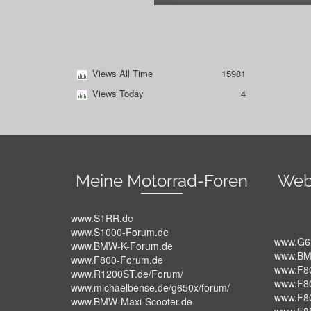
Views All Time
15981
Views Today
4
Meine Motorrad-Foren
Web
www.S1RR.de
www.S1000-Forum.de
www.G6
www.BMW-K-Forum.de
www.BM
www.F800-Forum.de
www.F8
www.R1200ST.de/Forum/
www.F8
www.michaelbense.de/g650x/forum/
www.F8
www.BMW-Maxi-Scooter.de