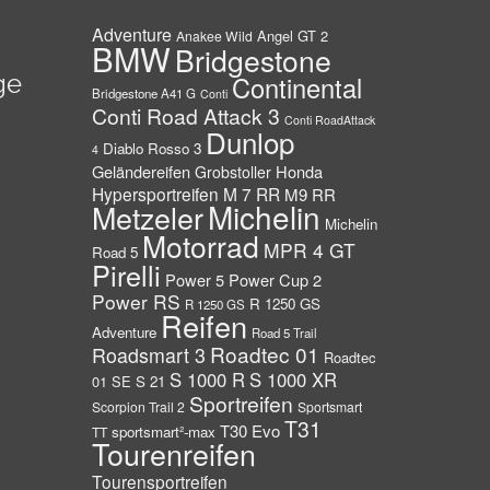
Adventure
Angel GT 2
Anakee Wild
BMW
Bridgestone
ge
Continental
Bridgestone A41 G
Conti
Conti Road Attack 3
Conti RoadAttack
Dunlop
Diablo Rosso 3
4
Geländereifen
Honda
Grobstoller
Hypersportreifen
M 7 RR
M9 RR
Michelin
Metzeler
Michelin
Motorrad
MPR 4 GT
Road 5
Pirelli
Power 5
Power Cup 2
Power RS
R 1250 GS
R 1250 GS
Reifen
Adventure
Road 5 Trail
Roadtec 01
Roadsmart 3
Roadtec
S 1000 R
S 1000 XR
01 SE
S 21
Sportreifen
Scorpion Trail 2
Sportsmart
T31
T30 Evo
sportsmart²-max
TT
Tourenreifen
Tourensportreifen