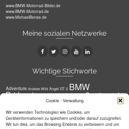
www.BMW-Motorrad-Bilder.de
www.BMW-Motorrad.de
www.MichaelBense.de
Meine sozialen Netzwerke
Wichtige Stichworte
BMW
Adventure
Angel GT 2
Anakee Wild
Bridgestone
Continental
Bridgestone A41 G
Conti
Cookie - Verwaltung
Conti Road Attack 3
Diablo Rosso 3
Conti RoadAttack 4
Dunlop
Geländereifen
Honda
Grobstoller
Wir verwenden Technologien wie Cookies, um
Metzeler
Hypersportreifen
M 7 RR
M9 RR
Geräteinformationen zu speichern und/oder darauf zuzugreifen.
Michelin
Motorrad
Wir tun dies, um das Browsing-Erlebnis zu verbessern und um
MPR 4 GT
Michelin Road 5