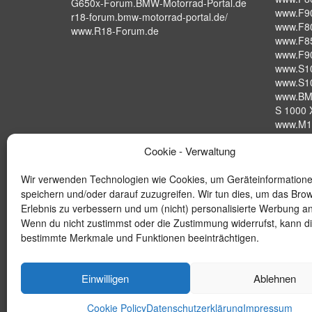
G650x-Forum.BMW-Motorrad-Portal.de
www.F9
r18-forum.bmw-motorrad-portal.de/
www.F8
www.R18-Forum.de
www.F8
www.F9
www.S1
www.S1
www.BM
S 1000 X
www.M1
S 1000 
Cookie - Verwaltung
www.BM
Wir verwenden Technologien wie Cookies, um Geräteinformation
speichern und/oder darauf zuzugreifen. Wir tun dies, um das Bro
Erlebnis zu verbessern und um (nicht) personalisierte Werbung a
Wenn du nicht zustimmst oder die Zustimmung widerrufst, kann d
bestimmte Merkmale und Funktionen beeinträchtigen.
Einwilligen
Ablehnen
Cookie Policy
Datenschutzerklärung
Impressum
© 2026 BMW-MOTORRAD-PORTAL.de by Michael Bense