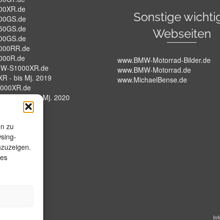
00XR.de
Sonstige wichti
00GS.de
50GS.de
Webseiten
00GS.de
000RR.de
000R.de
www.BMW-Motorrad-Bilder.de
W-S1000XR.de
www.BMW-Motorrad.de
R - bis Mj. 2019
www.MichaelBense.de
000XR.de
XR - K69 - Ab Mj. 2020
W-HP4.de
en zu
wsing-
nzuzeigen.
ies
In