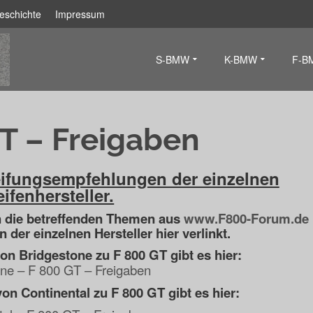
eschichte
Impressum
S-BMW
K-BMW
F-B
T – Freigaben
eifungsempfehlungen der einzelnen
ifenhersteller.
n die betreffenden Themen aus
www.F800-Forum.de
n der einzelnen Hersteller hier verlinkt.
von Bridgestone zu F 800 GT gibt es hier:
one – F 800 GT – Freigaben
von Continental zu F 800 GT gibt es hier: