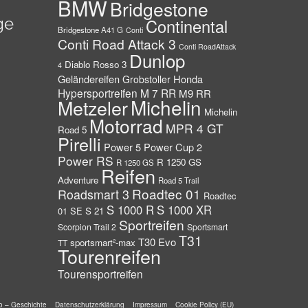
BMW
Bridgestone
ge
Continental
Bridgestone A41 G
Conti
Conti Road Attack 3
Conti RoadAttack
Dunlop
Diablo Rosso 3
4
Geländereifen
Honda
Grobstoller
Hypersportreifen
M 7 RR
M9 RR
Michelin
Metzeler
Michelin
Motorrad
MPR 4 GT
Road 5
Pirelli
Power 5
Power Cup 2
Power RS
R 1250 GS
R 1250 GS
Reifen
Adventure
Road 5 Trail
Roadtec 01
Roadsmart 3
Roadtec
S 1000 R
S 1000 XR
01 SE
S 21
Sportreifen
Scorpion Trail 2
Sportsmart
T31
T30 Evo
sportsmart²-max
TT
Tourenreifen
Tourensportreifen
fo – Geschichte
Datenschutzerklärung
Impressum
Cookie Policy (EU)