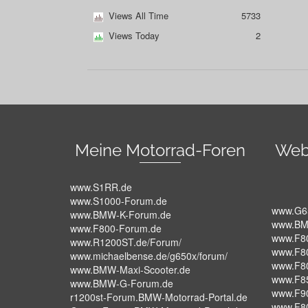
Views All Time
5733
Views Today
2
Meine Motorrad-Foren
Web
www.S1RR.de
www.S1000-Forum.de
www.G6
www.BMW-K-Forum.de
www.BM
www.F800-Forum.de
www.F8
www.R1200ST.de/Forum/
www.F8
www.michaelbense.de/g650x/forum/
www.F8
www.BMW-Maxi-Scooter.de
www.F8
www.BMW-G-Forum.de
www.F9
r1200st-Forum.BMW-Motorrad-Portal.de
www.F8