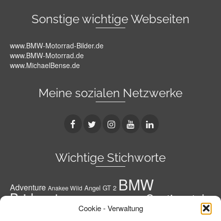
Sonstige wichtige Webseiten
www.BMW-Motorrad-Bilder.de
www.BMW-Motorrad.de
www.MichaelBense.de
Meine sozialen Netzwerke
Wichtige Stichworte
BMW
Adventure
Angel GT 2
Anakee Wild
Bridgestone
Continental
Bridgestone A41 G
Conti
Cookie - Verwaltung
Conti Road Attack 3
Diablo Rosso 3
Conti RoadAttack 4