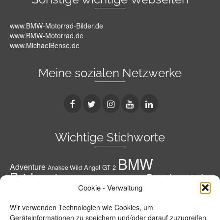
www.BMW-Motorrad-Bilder.de
www.BMW-Motorrad.de
www.MichaelBense.de
Meine sozialen Netzwerke
Wichtige Stichworte
BMW
Adventure
Angel GT 2
Anakee Wild
Bridgestone
Continental
Bridgestone A41 G
Conti
Cookie - Verwaltung
Conti Road Attack 3
Diablo Rosso 3
Conti RoadAttack 4
Dunlop
Geländereifen
Honda
Grobstoller
Wir verwenden Technologien wie Cookies, um
Metzeler
Hypersportreifen
M 7 RR
M9 RR
Geräteinformationen zu speichern und/oder darauf zuzugreifen.