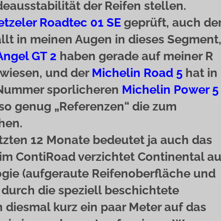
ausstabilität der Reifen stellen.
tzeler Roadtec 01 SE
geprüft, auch de
llt in meinen Augen in dieses Segment
 Angel GT 2
haben gerade auf meiner R
ewiesen, und der
Michelin Road 5
hat in
 Nummer sporlicheren
Michelin Power 5
lso genug „Referenzen“ die zum
hen.
letzten 12 Monate bedeutet ja auch das
eim ContiRoad verzichtet Continental au
ogie (aufgeraute Reifenoberfläche und
 durch die speziell beschichtete
h diesmal kurz ein paar Meter auf das