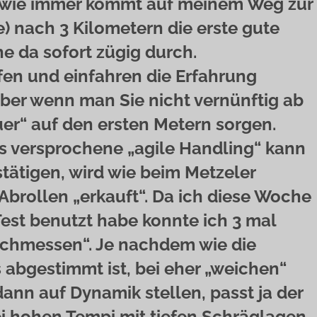
r wie immer kommt auf meinem Weg zur
e) nach 3 Kilometern die erste gute
 da sofort zügig durch.
fen und einfahren die Erfahrung
er wenn man Sie nicht vernünftig ab
r“ auf den ersten Metern sorgen.
Das versprochene „agile Handling“ kann
stätigen, wird wie beim Metzeler
 Abrollen „erkauft“. Da ich diese Woche
Test benutzt habe konnte ich 3 mal
rchmessen“. Je nachdem wie die
abgestimmt ist, bei eher „weichen“
dann auf Dynamik stellen, passt ja der
 hohen Tempi mit tiefen Schräglagen