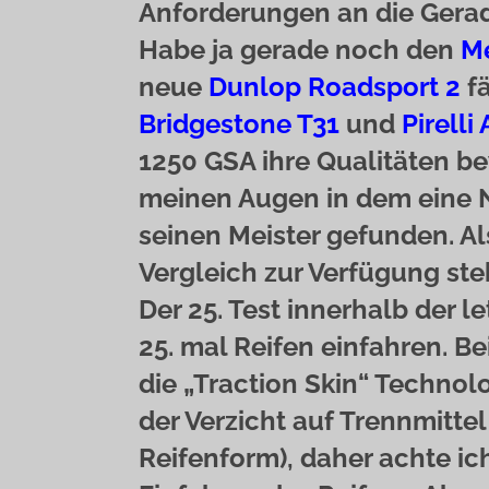
Anforderungen an die Gerade
Habe ja gerade noch den
Me
neue
Dunlop Roadsport 2
fä
Bridgestone T31
und
Pirelli
1250 GSA ihre Qualitäten b
meinen Augen in dem eine
seinen Meister gefunden. A
Vergleich zur Verfügung ste
Der 25. Test innerhalb der 
25. mal Reifen einfahren. B
die „Traction Skin“ Technol
der Verzicht auf Trennmittel
Reifenform), daher achte ic