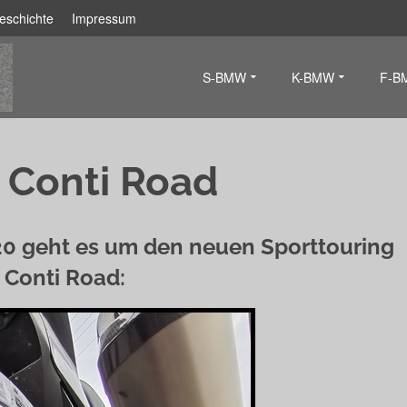
eschichte
Impressum
S-BMW
K-BMW
F-B
 Conti Road
20 geht es um den neuen Sporttouring
 Conti Road: