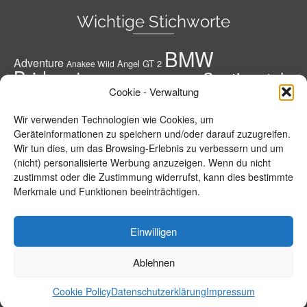
Wichtige Stichworte
BMW
Adventure
Angel GT 2
Anakee Wild
Bridgestone
Continental
Bridgestone A41 G
Conti
Cookie - Verwaltung
Conti Road Attack 3
Diablo Rosso 3
Conti RoadAttack 4
Dunlop
Geländereifen
Honda
Grobstoller
Wir verwenden Technologien wie Cookies, um
Metzeler
Hypersportreifen
M 7 RR
M9 RR
Geräteinformationen zu speichern und/oder darauf zuzugreifen.
Michelin
Motorrad
Wir tun dies, um das Browsing-Erlebnis zu verbessern und um
MPR 4 GT
Michelin Road 5
Pirelli
(nicht) personalisierte Werbung anzuzeigen. Wenn du nicht
Power RS
Power 5
Power Cup 2
R 1250
R 1250 GS
Reifen
zustimmst oder die Zustimmung widerrufst, kann dies bestimmte
Roadsmart 3
GS Adventure
Road 5 Trail
Merkmale und Funktionen beeinträchtigen.
Roadtec 01
S 1000 R
S 1000 XR
Roadtec 01 SE
S 21
Sportreifen
T30
sportsmart²-max
Scorpion Trail 2
Sportsmart TT
Tourenreifen
Einwilligen
T31
Tourensportreifen
Evo
Ablehnen
Info – Geschichte
Datenschutzerklärung
Impressum
Cookie Policy (EU)
© 2026 BMW-MOTORRAD-PORTAL.de by Michael Bense
Cookie Policy
Datenschutzerklärung
Impressum