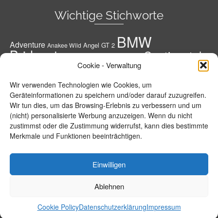
Wichtige Stichworte
BMW
Adventure
Angel GT 2
Anakee Wild
Bridgestone
Continental
Bridgestone A41 G
Conti
Cookie - Verwaltung
Conti Road Attack 3
Diablo Rosso 3
Conti RoadAttack 4
Dunlop
Geländereifen
Honda
Grobstoller
Wir verwenden Technologien wie Cookies, um
Metzeler
Hypersportreifen
M 7 RR
M9 RR
Geräteinformationen zu speichern und/oder darauf zuzugreifen.
Michelin
Motorrad
Wir tun dies, um das Browsing-Erlebnis zu verbessern und um
MPR 4 GT
Michelin Road 5
Pirelli
(nicht) personalisierte Werbung anzuzeigen. Wenn du nicht
Power RS
Power 5
Power Cup 2
R 1250
R 1250 GS
Reifen
zustimmst oder die Zustimmung widerrufst, kann dies bestimmte
Roadsmart 3
GS Adventure
Road 5 Trail
Merkmale und Funktionen beeinträchtigen.
Roadtec 01
S 1000 R
S 1000 XR
Roadtec 01 SE
S 21
Sportreifen
T30
sportsmart²-max
Scorpion Trail 2
Sportsmart TT
Tourenreifen
Einwilligen
T31
Tourensportreifen
Evo
Ablehnen
Info – Geschichte
Datenschutzerklärung
Impressum
Cookie Policy (EU)
© 2026 BMW-MOTORRAD-PORTAL.de by Michael Bense
Cookie Policy
Datenschutzerklärung
Impressum