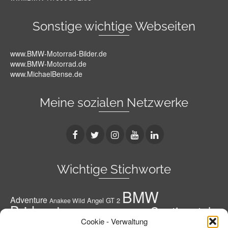
Sonstige wichtige Webseiten
www.BMW-Motorrad-Bilder.de
www.BMW-Motorrad.de
www.MichaelBense.de
Meine sozialen Netzwerke
Wichtige Stichworte
BMW
Adventure
Angel GT 2
Anakee Wild
Bridgestone
Continental
Bridgestone A41 G
Conti
Cookie - Verwaltung
Conti Road Attack 3
Diablo Rosso 3
Conti RoadAttack 4