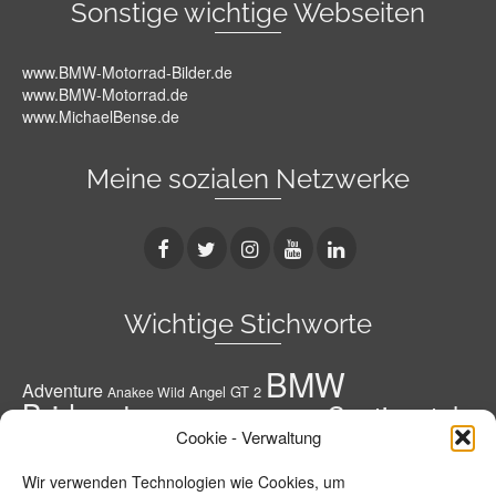
Sonstige wichtige Webseiten
www.BMW-Motorrad-Bilder.de
www.BMW-Motorrad.de
www.MichaelBense.de
Meine sozialen Netzwerke
Wichtige Stichworte
BMW
Adventure
Angel GT 2
Anakee Wild
Bridgestone
Continental
Bridgestone A41 G
Conti
Cookie - Verwaltung
Conti Road Attack 3
Diablo Rosso 3
Conti RoadAttack 4
Dunlop
Geländereifen
Honda
Grobstoller
Wir verwenden Technologien wie Cookies, um