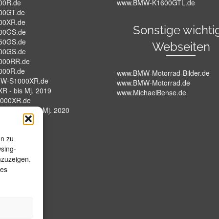
00R.de
www.BMW-K1600GTL.de
00GT.de
00XR.de
Sonstige wichti
00GS.de
50GS.de
Webseiten
00GS.de
000RR.de
000R.de
www.BMW-Motorrad-Bilder.de
W-S1000XR.de
www.BMW-Motorrad.de
R - bis Mj. 2019
www.MichaelBense.de
000XR.de
XR - K69 - Ab Mj. 2020
W-HP4.de
en zu
wsing-
nzuzeigen.
ies