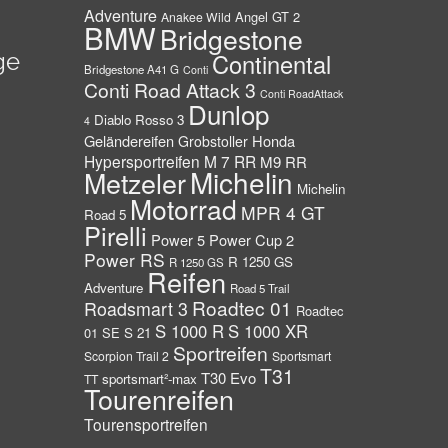
Adventure
Angel GT 2
Anakee Wild
BMW
Bridgestone
ge
Continental
Bridgestone A41 G
Conti
Conti Road Attack 3
Conti RoadAttack
Dunlop
Diablo Rosso 3
4
Geländereifen
Honda
Grobstoller
Hypersportreifen
M 7 RR
M9 RR
Michelin
Metzeler
Michelin
Motorrad
MPR 4 GT
Road 5
Pirelli
Power 5
Power Cup 2
Power RS
R 1250 GS
R 1250 GS
Reifen
Adventure
Road 5 Trail
Roadtec 01
Roadsmart 3
Roadtec
S 1000 R
S 1000 XR
01 SE
S 21
Sportreifen
Scorpion Trail 2
Sportsmart
T31
T30 Evo
sportsmart²-max
TT
Tourenreifen
Tourensportreifen