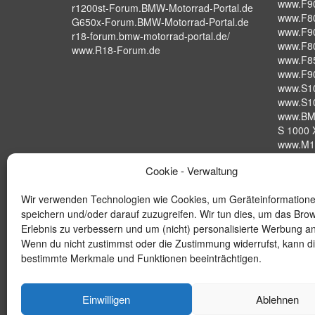
www.F9
r1200st-Forum.BMW-Motorrad-Portal.de
www.F8
G650x-Forum.BMW-Motorrad-Portal.de
www.F9
r18-forum.bmw-motorrad-portal.de/
www.F8
www.R18-Forum.de
www.F8
www.F9
www.S1
www.S1
www.BM
S 1000 X
www.M1
S 1000 
Cookie - Verwaltung
www.BM
Wir verwenden Technologien wie Cookies, um Geräteinformation
speichern und/oder darauf zuzugreifen. Wir tun dies, um das Bro
Erlebnis zu verbessern und um (nicht) personalisierte Werbung a
Wenn du nicht zustimmst oder die Zustimmung widerrufst, kann d
bestimmte Merkmale und Funktionen beeinträchtigen.
Einwilligen
Ablehnen