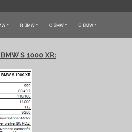
MW
R-BMW
C-BMW
G-BMW
r BMW S 1000 XR: