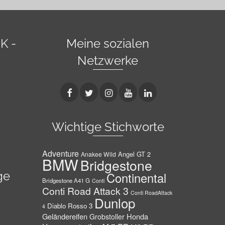
K -
Meine sozialen
Netzwerke
Wichtige Stichworte
Adventure
Angel GT 2
Anakee Wild
BMW
Bridgestone
ge
Continental
Bridgestone A41 G
Conti
Conti Road Attack 3
Conti RoadAttack
Dunlop
Diablo Rosso 3
4
Geländereifen
Honda
Grobstoller