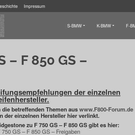
eschichte
Impressum
S-BMW
K-BMW
F-B
 – F 850 GS –
eifungsempfehlungen der einzelnen
ifenhersteller.
n die betreffenden Themen aus
www.F800-Forum.de
n der einzelnen Hersteller hier verlinkt.
idgestone zu F 750 GS – F 850 GS gibt es hier:
F 750 GS – F 850 GS – Freigaben