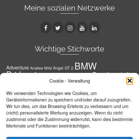
Meine sozialen Netzwerke
Wichtige Stichworte
BMW
Adventure
Angel GT 2
Anakee Wild
Bridgestone
Continental
Bridgestone A41 G
Conti
Cookie - Verwaltung
Conti Road Attack 3
Diablo Rosso 3
Conti RoadAttack 4
Dunlop
Geländereifen
Honda
Grobstoller
Wir verwenden Technologien wie Cookies, um
Metzeler
Hypersportreifen
M 7 RR
M9 RR
Geräteinformationen zu speichern und/oder darauf zuzugreifen.
Michelin
Motorrad
MPR 4 GT
Wir tun dies, um das Browsing-Erlebnis zu verbessern und um
Michelin Road 5
Pirelli
(nicht) personalisierte Werbung anzuzeigen. Wenn du nicht
Power RS
Power 5
Power Cup 2
R 1250
R 1250 GS
Reifen
zustimmst oder die Zustimmung widerrufst, kann dies bestimmte
Roadsmart 3
GS Adventure
Road 5 Trail
Merkmale und Funktionen beeinträchtigen.
Roadtec 01
S 1000 R
S 1000 XR
Roadtec 01 SE
S 21
Sportreifen
T30
sportsmart²-max
Scorpion Trail 2
Sportsmart TT