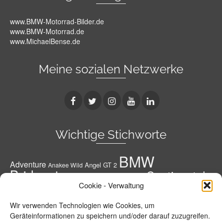
www.BMW-Motorrad-Bilder.de
www.BMW-Motorrad.de
www.MichaelBense.de
Meine sozialen Netzwerke
Wichtige Stichworte
BMW
Adventure
Angel GT 2
Anakee Wild
Bridgestone
Continental
Bridgestone A41 G
Conti
Cookie - Verwaltung
Conti Road Attack 3
Diablo Rosso 3
Conti RoadAttack 4
Dunlop
Geländereifen
Honda
Grobstoller
Wir verwenden Technologien wie Cookies, um
Metzeler
Hypersportreifen
M 7 RR
M9 RR
Geräteinformationen zu speichern und/oder darauf zuzugreifen.