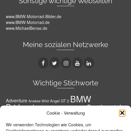
Sonstige wichtige Webseiten
www.BMW-Motorrad-Bilder.de
www.BMW-Motorrad.de
www.MichaelBense.de
Meine sozialen Netzwerke
Wichtige Stichworte
BMW
Adventure
Angel GT 2
Anakee Wild
Bridgestone
Continental
Bridgestone A41 G
Conti
Cookie - Verwaltung
Conti Road Attack 3
Diablo Rosso 3
Conti RoadAttack 4
Dunlop
Geländereifen
Honda
Grobstoller
Wir verwenden Technologien wie Cookies, um
Metzeler
Hypersportreifen
M 7 RR
M9 RR
Geräteinformationen zu speichern und/oder darauf zuzugreifen.