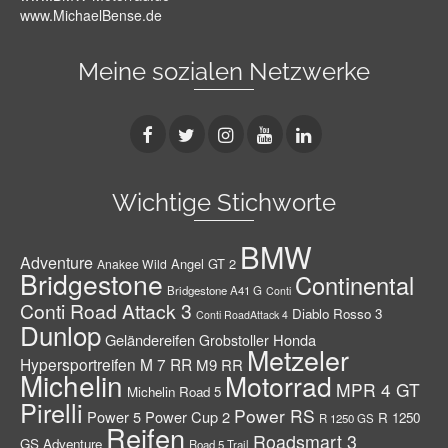
www.MichaelBense.de
Meine sozialen Netzwerke
Wichtige Stichworte
BMW
Adventure
Angel GT 2
Anakee Wild
Bridgestone
Continental
Bridgestone A41 G
Conti
Conti Road Attack 3
Diablo Rosso 3
Conti RoadAttack 4
Dunlop
Geländereifen
Honda
Grobstoller
Metzeler
Hypersportreifen
M 7 RR
M9 RR
Michelin
Motorrad
MPR 4 GT
Michelin Road 5
Pirelli
Power RS
Power 5
Power Cup 2
R 1250
R 1250 GS
Reifen
Roadsmart 3
GS Adventure
Road 5 Trail