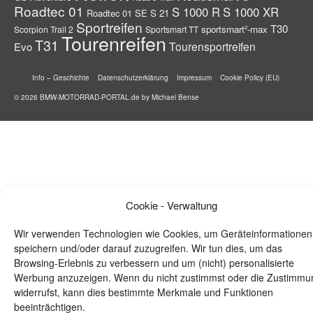
Roadtec 01
S 1000 R
S 1000 XR
Roadtec 01 SE
S 21
Sportreifen
T30
sportsmart²-max
Scorpion Trail 2
Sportsmart TT
Tourenreifen
T31
Tourensportreifen
Evo
Info – Geschichte
Datenschutzerklärung
Impressum
Cookie Policy (EU)
© 2026 BMW-MOTORRAD-PORTAL.de by Michael Bense
Cookie - Verwaltung
Wir verwenden Technologien wie Cookies, um Geräteinformationen
speichern und/oder darauf zuzugreifen. Wir tun dies, um das
Browsing-Erlebnis zu verbessern und um (nicht) personalisierte
Werbung anzuzeigen. Wenn du nicht zustimmst oder die Zustimmu
widerrufst, kann dies bestimmte Merkmale und Funktionen
beeinträchtigen.