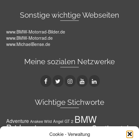
Sonstige wichtige Webseiten
www.BMW-Motorrad-Bilder.de
www.BMW-Motorrad.de
www.MichaelBense.de
Meine sozialen Netzwerke
Wichtige Stichworte
BMW
Adventure
Angel GT 2
Anakee Wild
Bridgestone
Continental
Bridgestone A41 G
Conti
Cookie - Verwaltung
Conti Road Attack 3
Diablo Rosso 3
Conti RoadAttack 4