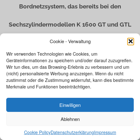
Bordnetzsystem, das bereits bei den
Sechszylindermodellen K 1600 GT und GTL
Cookie - Verwaltung
eingesetzt wird. Es basiert auf
Wir verwenden Technologien wie Cookies, um
Geräteinformationen zu speichern und/oder darauf zuzugreifen.
dem bisherigen Bordnetz, verfügt jedoch
Wir tun dies, um das Browsing-Erlebnis zu verbessern und um
(nicht) personalisierte Werbung anzuzeigen. Wenn du nicht
über eine geänderte Partitionierung
zustimmst oder die Zustimmung widerrufst, kann dies bestimmte
Merkmale und Funktionen beeinträchtigen.
der Funktionen.
Einwilligen
Der Einsatz der CAN-Bus- (Controller Area
Ablehnen
Cookie Policy
Datenschutzerklärung
Impressum
Network) und