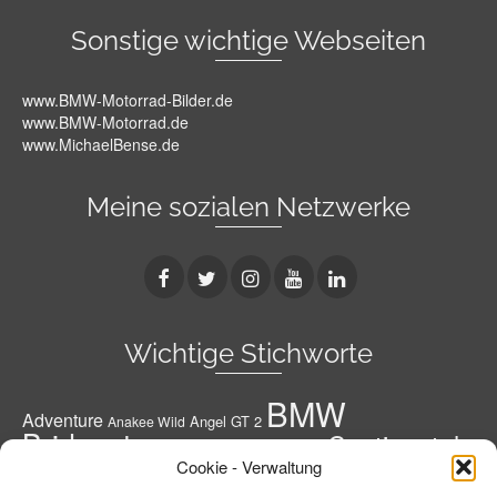
Sonstige wichtige Webseiten
www.BMW-Motorrad-Bilder.de
www.BMW-Motorrad.de
www.MichaelBense.de
Meine sozialen Netzwerke
Wichtige Stichworte
BMW
Adventure
Angel GT 2
Anakee Wild
Bridgestone
Continental
Bridgestone A41 G
Conti
Cookie - Verwaltung
Conti Road Attack 3
Diablo Rosso 3
Conti RoadAttack 4