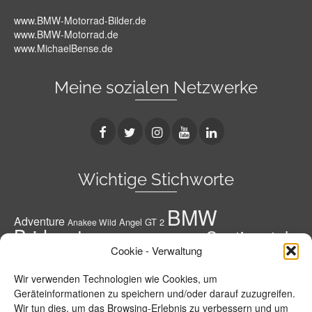
www.BMW-Motorrad-Bilder.de
www.BMW-Motorrad.de
www.MichaelBense.de
Meine sozialen Netzwerke
Wichtige Stichworte
BMW
Adventure
Angel GT 2
Anakee Wild
Bridgestone
Continental
Bridgestone A41 G
Conti
Cookie - Verwaltung
Conti Road Attack 3
Diablo Rosso 3
Conti RoadAttack 4
Dunlop
Geländereifen
Honda
Grobstoller
Wir verwenden Technologien wie Cookies, um
Metzeler
Hypersportreifen
M 7 RR
M9 RR
Geräteinformationen zu speichern und/oder darauf zuzugreifen.
Michelin
Motorrad
MPR 4 GT
Wir tun dies, um das Browsing-Erlebnis zu verbessern und um
Michelin Road 5