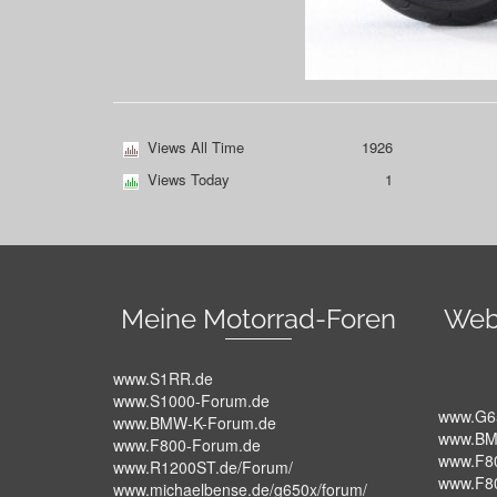
Views All Time
1926
Views Today
1
Meine Motorrad-Foren
Web
www.S1RR.de
www.S1000-Forum.de
www.G6
www.BMW-K-Forum.de
www.BM
www.F800-Forum.de
www.F8
www.R1200ST.de/Forum/
www.F8
www.michaelbense.de/g650x/forum/