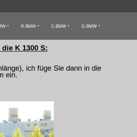
MW
R-BMW
C-BMW
G-BMW
 die K 1300 S:
länge), ich füge Sie dann in die
m ein.