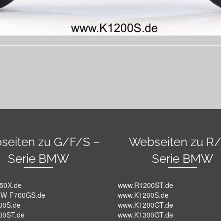
seiten zu G/F/S –
Webseiten zu R/
Serie BMW
Serie BMW
50X.de
www.R1200ST.de
W-F700GS.de
www.K1200S.de
00S.de
www.K1200GT.de
00ST.de
www.K1300GT.de