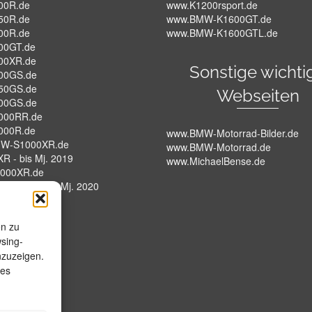
00R.de
www.K1200rsport.de
50R.de
www.BMW-K1600GT.de
00R.de
www.BMW-K1600GTL.de
00GT.de
00XR.de
Sonstige wichti
00GS.de
50GS.de
Webseiten
00GS.de
000RR.de
000R.de
www.BMW-Motorrad-Bilder.de
W-S1000XR.de
www.BMW-Motorrad.de
R - bis Mj. 2019
www.MichaelBense.de
000XR.de
XR - K69 - Ab Mj. 2020
W-HP4.de
en zu
wsing-
nzuzeigen.
ies