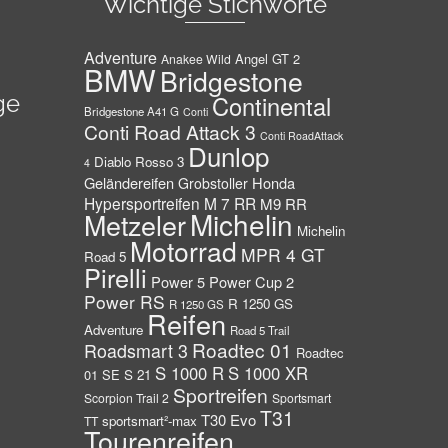
Wichtige Stichworte
Adventure
Angel GT 2
Anakee Wild
BMW
Bridgestone
ge
Continental
Bridgestone A41 G
Conti
Conti Road Attack 3
Conti RoadAttack
Dunlop
Diablo Rosso 3
4
Geländereifen
Honda
Grobstoller
Hypersportreifen
M 7 RR
M9 RR
Michelin
Metzeler
Michelin
Motorrad
MPR 4 GT
Road 5
Pirelli
Power 5
Power Cup 2
Power RS
R 1250 GS
R 1250 GS
Reifen
Adventure
Road 5 Trail
Roadtec 01
Roadsmart 3
Roadtec
S 1000 R
S 1000 XR
01 SE
S 21
Sportreifen
Scorpion Trail 2
Sportsmart
T31
T30 Evo
sportsmart²-max
TT
Tourenreifen