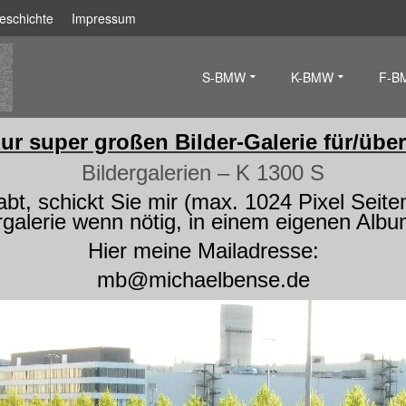
eschichte
Impressum
S-BMW
K-BMW
F-B
zur super großen Bilder-Galerie für/über
Bildergalerien – K 1300 S
t, schickt Sie mir (max. 1024 Pixel Seiten
rgalerie wenn nötig, in einem eigenen Albu
Hier meine Mailadresse:
mb@michaelbense.de