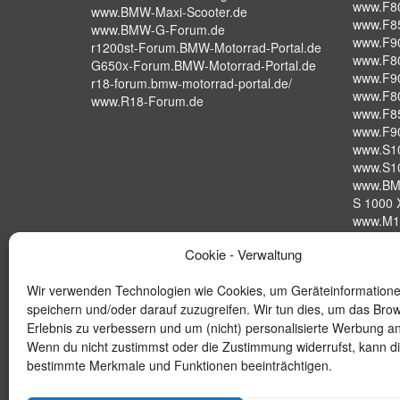
www.F8
www.BMW-Maxi-Scooter.de
www.F8
www.BMW-G-Forum.de
www.F9
r1200st-Forum.BMW-Motorrad-Portal.de
www.F8
G650x-Forum.BMW-Motorrad-Portal.de
www.F9
r18-forum.bmw-motorrad-portal.de/
www.F8
www.R18-Forum.de
www.F8
www.F9
www.S1
www.S1
www.BM
S 1000 X
www.M1
S 1000 
Cookie - Verwaltung
www.BM
Wir verwenden Technologien wie Cookies, um Geräteinformation
speichern und/oder darauf zuzugreifen. Wir tun dies, um das Bro
Erlebnis zu verbessern und um (nicht) personalisierte Werbung a
Wenn du nicht zustimmst oder die Zustimmung widerrufst, kann d
bestimmte Merkmale und Funktionen beeinträchtigen.