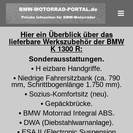
Hier ein Überblick über das
lieferbare Werkszubehör der BMW
K 1300 R:
Sonderausstattungen.
•
H eizbare Handgriffe.
•
Niedrige Fahrersitzbank (ca. 790
mm, Schrittbogenlänge 1.750 mm).
•
Sozius-Komfortsitz (neu).
•
Gepäckbrücke.
•
BMW Motorrad Integral ABS.
•
DWA (Diebstahlwarnanlage).
•
ESA II (Electronic Suspension