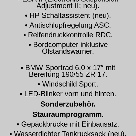
Adjustment II; neu).
•
HP Schaltassistent (neu).
•
Antischlupfregelung ASC.
•
Reifendruckkontrolle RDC.
•
Bordcomputer inklusive
Ölstandswarner.
•
BMW Sportrad 6,0 x 17″ mit
Bereifung 190/55 ZR 17.
•
Windschild Sport.
•
LED-Blinker vorn und hinten.
Sonderzubehör.
Stauraumprogramm.
•
Gepäckbrücke mit Einbausatz.
•
Wasserdichter Tankrucksack (neu).