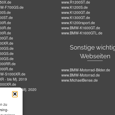
50X.de
www.R1200ST.de
W-F700GS.de
www.K1200S.de
00S.de
www.K1200GT.de
00ST.de
www.K1300GT.de
00R.de
www.K1200rsport.de
50R.de
www.BMW-K1600GT.de
00R.de
www.BMW-K1600GTL.de
00GT.de
00XR.de
Sonstige wichti
00GS.de
50GS.de
Webseiten
00GS.de
000RR.de
000R.de
www.BMW-Motorrad-Bilder.de
W-S1000XR.de
www.BMW-Motorrad.de
R - bis Mj. 2019
www.MichaelBense.de
000XR.de
XR - K69 - Ab Mj. 2020
W-HP4.de
en zu
wsing-