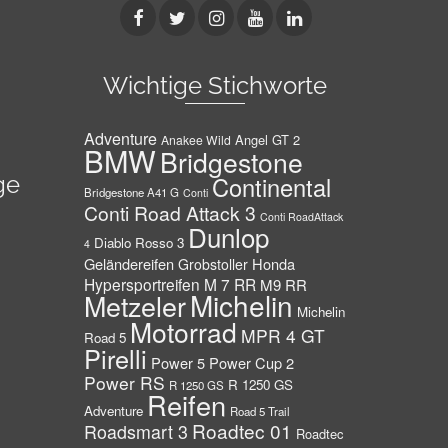
Wichtige Stichworte
Adventure
Angel GT 2
Anakee Wild
BMW
Bridgestone
ge
Continental
Bridgestone A41 G
Conti
Conti Road Attack 3
Conti RoadAttack
Dunlop
Diablo Rosso 3
4
Geländereifen
Honda
Grobstoller
Hypersportreifen
M 7 RR
M9 RR
Michelin
Metzeler
Michelin
Motorrad
MPR 4 GT
Road 5
Pirelli
Power 5
Power Cup 2
Power RS
R 1250 GS
R 1250 GS
Reifen
Adventure
Road 5 Trail
Roadtec 01
Roadsmart 3
Roadtec