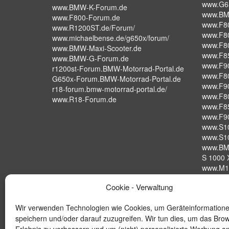
www.G6
www.BMW-K-Forum.de
www.BM
www.F800-Forum.de
www.F8
www.R1200ST.de/Forum/
www.F8
www.michaelbense.de/g650x/forum/
www.F8
www.BMW-Maxi-Scooter.de
www.F8
www.BMW-G-Forum.de
www.F9
r1200st-Forum.BMW-Motorrad-Portal.de
www.F8
G650x-Forum.BMW-Motorrad-Portal.de
www.F9
r18-forum.bmw-motorrad-portal.de/
www.F8
www.R18-Forum.de
www.F8
www.F9
www.S1
www.S1
www.BM
S 1000 X
www.M1
S 1000 
Cookie - Verwaltung
www.BM
Wir verwenden Technologien wie Cookies, um Geräteinformation
speichern und/oder darauf zuzugreifen. Wir tun dies, um das Bro