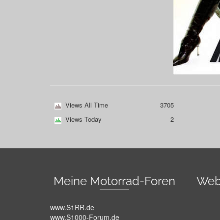
Views All Time
3705
Views Today
2
Meine Motorrad-Foren
Web
www.S1RR.de
www.S1000-Forum.de