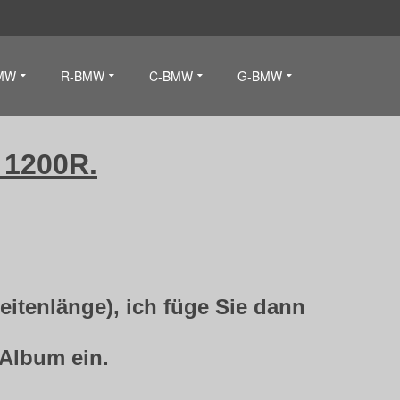
MW
R-BMW
C-BMW
G-BMW
K 1200R.
eitenlänge), ich füge Sie dann
 Album ein.