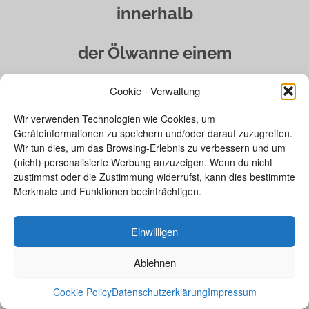
innerhalb
der Ölwanne einem
Schmiermangel bei extremen
Cookie - Verwaltung
Wir verwenden Technologien wie Cookies, um
Fahrmanövern zuverlässig
Geräteinformationen zu speichern und/oder darauf zuzugreifen.
Wir tun dies, um das Browsing-Erlebnis zu verbessern und um
(nicht) personalisierte Werbung anzuzeigen. Wenn du nicht
entgegen.
zustimmst oder die Zustimmung widerrufst, kann dies bestimmte
Merkmale und Funktionen beeinträchtigen.
Für bestmögliche thermische
Einwilligen
Stabilität – selbst bei sehr hohen
Ablehnen
Außentemperaturen – sorgt die
Cookie Policy
Datenschutzerklärung
Impressum