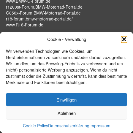
www.BMW-G-Forum.de
r1200st-Forum.BMW-Motorrad-Portal.de
G650x-Forum.BMW-Motorrad-Portal.de
r18-forum.bmw-motorrad-portal.de/
www.R18-Forum.de
Cookie - Verwaltung
Webseiten zu G/F/S – Serie BMW
Wir verwenden Technologien wie Cookies, um
www.G650X.de
Geräteinformationen zu speichern und/oder darauf zuzugreifen.
www.BMW-F700GS.de
Wir tun dies, um das Browsing-Erlebnis zu verbessern und um
www.F800S.de
(nicht) personalisierte Werbung anzuzeigen. Wenn du nicht
www.F800ST.de
zustimmst oder die Zustimmung widerrufst, kann dies bestimmte
www.F800R.de
Merkmale und Funktionen beeinträchtigen.
www.F850R.de
www.F900R.de
www.F800GT.de
Einwilligen
www.F900XR.de
www.F800GS.de
Ablehnen
www.F850GS.de
www.F900GS.de
Cookie Policy
Datenschutzerklärung
Impressum
www.S1000RR.de